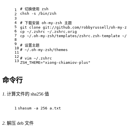
# 
切换使用 zsh
1
chsh -s /bin/zsh
2
3
4
# 
下载安装 oh-my-zsh 主题
5
git clone git://github.com/robbyrussell/oh-my-z
6
cp ~/.zshrc ~/.zshrc.orig
7
cp ~/.oh-my-zsh/templates/zshrc.zsh-template ~/
8
9
# 
设置主题
10
# 
~/.oh-my-zsh/themes
11
12
# 
vim ~/.zshrc
13
ZSH_THEME="xiong-chiamiov-plus"
命令行
1.
计算文件的 sha256 值
1
shasum -a 256 a.txt
2.
解压 deb 文件